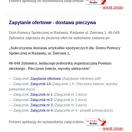
Pobierz aplikację do wyświetlania załączników:
rejestr zmian
Zapytanie ofertowe - dostawa pieczywa
Dom Pomocy Społecznej w Radawiu, Radawie ul. Żwirowa 1, 46-048
Zębowice zaprasza do złożenia ofert na wykonanie zadania pn.:
„Sukcesywna dostawa artykułów spożywczych dla Domu Pomocy
Społecznej w Radawiu, ul. Żwirowa 1,
46-048 Zębowice, będącego jednostką organizacyjną Powiatu
oleskiego - Pieczywo świeże, wyroby piekarskie"
Załącznik:
Zapytanie ofertowe
(Zapytanie ofertowe.pdf)
Załącznik:
Załącznik 1A
(Załącznik 1 A - Pieczywo świeże, wyroby
piekarskie.docx)
Załącznik:
Załącznik nr 1
(Załącznik nr 1.docx)
Załącznik:
Załącznik nr 2
(Załącznik nr 2.docx)
Załącznik:
Załącznik nr 3
(Załącznik nr 3.docx)
Załącznik:
Załącznik nr 4
(Załącznik nr 4 - projekt umowy.docx)
Pobierz aplikację do wyświetlania załączników:
rejestr zmian