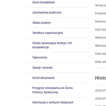
Dane kontaktowe
Temat in
Zamówienia publiczne
Podmiot
Informac
Status prawny
Ilość wy
Struktura organizacyjna
Wytworz
Osoby sprawujące funkcje i ich
Wprowad
kompetencje
Data wyt
Ogłoszenia
Data udo
Skargi i wnioski
Hist
Koszt utrzymania
Przyjęcie mieszkańca do Domu
2020-07
Pomocy Społecznej
2020-07
Informacja o wolnych miejscach