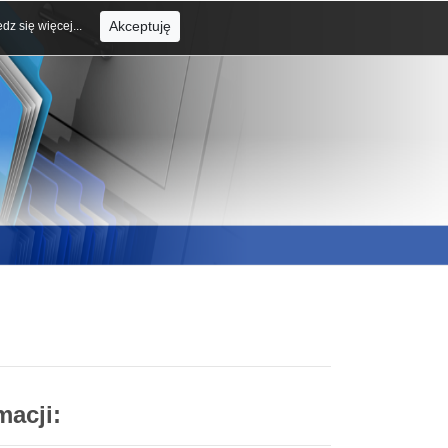
Akceptuję
dz się więcej...
macji: