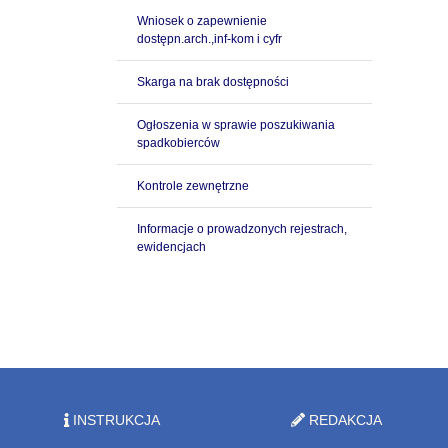
Wniosek o zapewnienie
dostępn.arch.,inf-kom i cyfr
Skarga na brak dostępności
Ogłoszenia w sprawie poszukiwania
spadkobierców
Kontrole zewnętrzne
Informacje o prowadzonych rejestrach,
ewidencjach
INSTRUKCJA
REDAKCJA