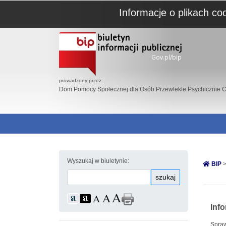
Informacje o plikach co
prowadzony przez:
Dom Pomocy Społecznej dla Osób Przewlekle Psychicznie C
Wyszukaj w biuletynie:
BIP
>
szukaj
Inf
Spra