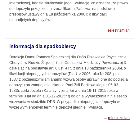
internetowej, będzie skutkowało jego likwidację, co oznacza, że prawo
do depozytu przejdzie na rzecz Skarbu Państwa, na podstawie
przepisów ustawy dnia 18 października 2006 r. o likwidacji
niepodjętych depozytów.
rejestr zmian
Informacja dla spadkobiercy
Dyrekcja Domu Pomocy Społecznej dla Osób Przewlekle Psychicznie
Chorych w Rudzie Śląskiej 7, ul. Oddziałów Młodzieży Powstańczej 3
działając na podstawie art. 6 ust. 4 i 5 z dnia 18 października 2006r. o
likwidacji niepodjętych depozytów (Dz.U. z 2006 roku Nr 208, poz.
1537 z późniejszymi zmianami) wzywa osoby uprawnione do podjęcia
depozytu po zmarłej mieszkance Pani Zifii Bartkowskiej ur. 06-03-
1933r. córki Józefa i Katarzyny zmarłej w dniu 19-11-2015 roku w
terminie 3 lat od dnia 01-12-2015r. tj od dnia wywieszenia niniejszego
wezwania w siedzibie DPS. W przypadku niepodjęcia depozytu w
wyżej wymienionym terminie depozyt ulegnie likwidacji.
rejestr zmian