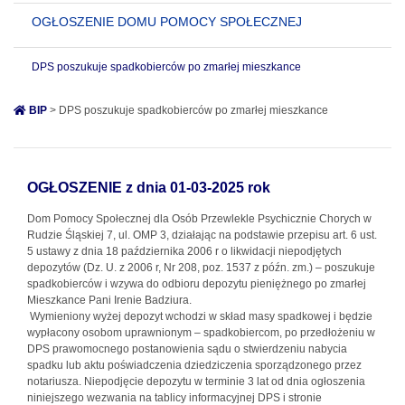
OGŁOSZENIE DOMU POMOCY SPOŁECZNEJ
DPS poszukuje spadkobierców po zmarłej mieszkance
BIP
> DPS poszukuje spadkobierców po zmarłej mieszkance
OGŁOSZENIE z dnia 01-03-2025 rok
Dom Pomocy Społecznej dla Osób Przewlekle Psychicznie Chorych w
Rudzie Śląskiej 7, ul. OMP 3, działając na podstawie przepisu art. 6 ust.
5 ustawy z dnia 18 października 2006 r o likwidacji niepodjętych
depozytów (Dz. U. z 2006 r, Nr 208, poz. 1537 z późn. zm.) – poszukuje
spadkobierców i wzywa do odbioru depozytu pieniężnego po zmarłej
Mieszkance Pani Irenie Badziura.
Wymieniony wyżej depozyt wchodzi w skład masy spadkowej i będzie
wypłacony osobom uprawnionym – spadkobiercom, po przedłożeniu w
DPS prawomocnego postanowienia sądu o stwierdzeniu nabycia
spadku lub aktu poświadczenia dziedziczenia sporządzonego przez
notariusza. Niepodjęcie depozytu w terminie 3 lat od dnia ogłoszenia
niniejszego wezwania na tablicy informacyjnej DPS i stronie