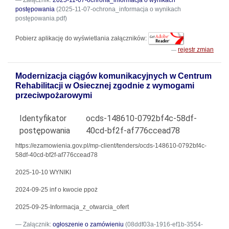
Załącznik:
2025-11-07-ochrona_informacja o wynikach
postępowania
(2025-11-07-ochrona_informacja o wynikach
postępowania.pdf)
Pobierz aplikację do wyświetlania załączników:
rejestr zmian
Modernizacja ciągów komunikacyjnych w Centrum
Rehabilitacji w Osiecznej zgodnie z wymogami
przeciwpożarowymi
Identyfikator
ocds-148610-0792bf4c-58df-
postępowania
40cd-bf2f-af776ccead78
https://ezamowienia.gov.pl/mp-client/tenders/ocds-148610-0792bf4c-
58df-40cd-bf2f-af776ccead78
2025-10-10 WYNIKI
2024-09-25 inf o kwocie ppoż
2025-09-25-Informacja_z_otwarcia_ofert
Załącznik:
ogłoszenie o zamówieniu
(08ddf03a-1916-ef1b-3554-