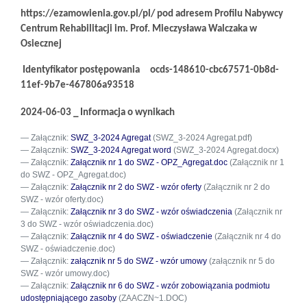
https://ezamowienia.gov.pl/pl/ pod adresem Profilu Nabywcy
Centrum Rehabilitacji im. Prof. Mieczysława Walczaka w
Osiecznej
Identyfikator postępowania
ocds-148610-cbc67571-0b8d-
11ef-9b7e-467806a93518
2024-06-03 _ Informacja o wynikach
Załącznik:
SWZ_3-2024 Agregat
(SWZ_3-2024 Agregat.pdf)
Załącznik:
SWZ_3-2024 Agregat word
(SWZ_3-2024 Agregat.docx)
Załącznik:
Załącznik nr 1 do SWZ - OPZ_Agregat.doc
(Załącznik nr 1
do SWZ - OPZ_Agregat.doc)
Załącznik:
Załącznik nr 2 do SWZ - wzór oferty
(Załącznik nr 2 do
SWZ - wzór oferty.doc)
Załącznik:
Załącznik nr 3 do SWZ - wzór oświadczenia
(Załącznik nr
3 do SWZ - wzór oświadczenia.doc)
Załącznik:
Załącznik nr 4 do SWZ - oświadczenie
(Załącznik nr 4 do
SWZ - oświadczenie.doc)
Załącznik:
załącznik nr 5 do SWZ - wzór umowy
(załącznik nr 5 do
SWZ - wzór umowy.doc)
Załącznik:
Załącznik nr 6 do SWZ - wzór zobowiązania podmiotu
udostępniającego zasoby
(ZAACZN~1.DOC)