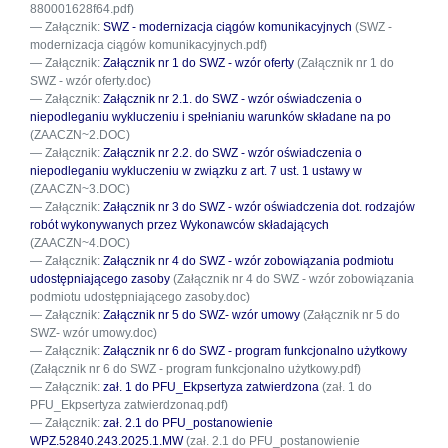
880001628f64.pdf)
Załącznik:
SWZ - modernizacja ciągów komunikacyjnych
(SWZ -
modernizacja ciągów komunikacyjnych.pdf)
Załącznik:
Załącznik nr 1 do SWZ - wzór oferty
(Załącznik nr 1 do
SWZ - wzór oferty.doc)
Załącznik:
Załącznik nr 2.1. do SWZ - wzór oświadczenia o
niepodleganiu wykluczeniu i spełnianiu warunków składane na po
(ZAACZN~2.DOC)
Załącznik:
Załącznik nr 2.2. do SWZ - wzór oświadczenia o
niepodleganiu wykluczeniu w związku z art. 7 ust. 1 ustawy w
(ZAACZN~3.DOC)
Załącznik:
Załącznik nr 3 do SWZ - wzór oświadczenia dot. rodzajów
robót wykonywanych przez Wykonawców składających
(ZAACZN~4.DOC)
Załącznik:
Załącznik nr 4 do SWZ - wzór zobowiązania podmiotu
udostępniającego zasoby
(Załącznik nr 4 do SWZ - wzór zobowiązania
podmiotu udostępniającego zasoby.doc)
Załącznik:
Załącznik nr 5 do SWZ- wzór umowy
(Załącznik nr 5 do
SWZ- wzór umowy.doc)
Załącznik:
Załącznik nr 6 do SWZ - program funkcjonalno użytkowy
(Załącznik nr 6 do SWZ - program funkcjonalno użytkowy.pdf)
Załącznik:
zał. 1 do PFU_Ekpsertyza zatwierdzona
(zał. 1 do
PFU_Ekpsertyza zatwierdzonaq.pdf)
Załącznik:
zał. 2.1 do PFU_postanowienie
WPZ.52840.243.2025.1.MW
(zał. 2.1 do PFU_postanowienie