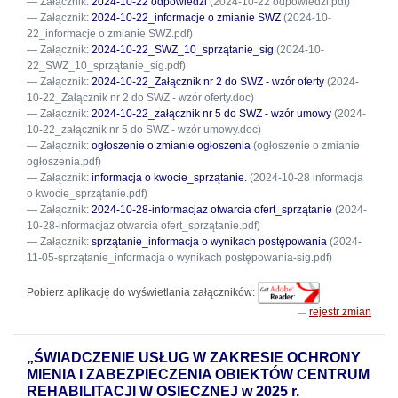
Załącznik:
2024-10-22 odpowiedzi
(2024-10-22 odpowiedzi.pdf)
Załącznik:
2024-10-22_informacje o zmianie SWZ
(2024-10-
22_informacje o zmianie SWZ.pdf)
Załącznik:
2024-10-22_SWZ_10_sprzątanie_sig
(2024-10-
22_SWZ_10_sprzątanie_sig.pdf)
Załącznik:
2024-10-22_Załącznik nr 2 do SWZ - wzór oferty
(2024-
10-22_Załącznik nr 2 do SWZ - wzór oferty.doc)
Załącznik:
2024-10-22_załącznik nr 5 do SWZ - wzór umowy
(2024-
10-22_załącznik nr 5 do SWZ - wzór umowy.doc)
Załącznik:
ogłoszenie o zmianie ogłoszenia
(ogłoszenie o zmianie
ogłoszenia.pdf)
Załącznik:
informacja o kwocie_sprzątanie.
(2024-10-28 informacja
o kwocie_sprzątanie.pdf)
Załącznik:
2024-10-28-informacjaz otwarcia ofert_sprzątanie
(2024-
10-28-informacjaz otwarcia ofert_sprzątanie.pdf)
Załącznik:
sprzątanie_informacja o wynikach postępowania
(2024-
11-05-sprzątanie_informacja o wynikach postępowania-sig.pdf)
Pobierz aplikację do wyświetlania załączników:
rejestr zmian
„ŚWIADCZENIE USŁUG W ZAKRESIE OCHRONY
MIENIA I ZABEZPIECZENIA OBIEKTÓW CENTRUM
REHABILITACJI W OSIECZNEJ w 2025 r.