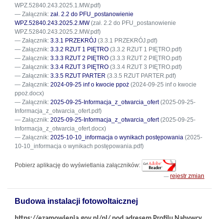
WPZ.52840.243.2025.1.MW.pdf)
Załącznik:
zał. 2.2 do PFU_postanowienie
WPZ.52840.243.2025.2.MW
(zał. 2.2 do PFU_postanowienie
WPZ.52840.243.2025.2.MW.pdf)
Załącznik:
3.3.1 PRZEKRÓJ
(3.3.1 PRZEKRÓJ.pdf)
Załącznik:
3.3.2 RZUT 1 PIĘTRO
(3.3.2 RZUT 1 PIĘTRO.pdf)
Załącznik:
3.3.3 RZUT 2 PIĘTRO
(3.3.3 RZUT 2 PIĘTRO.pdf)
Załącznik:
3.3.4 RZUT 3 PIĘTRO
(3.3.4 RZUT 3 PIĘTRO.pdf)
Załącznik:
3.3.5 RZUT PARTER
(3.3.5 RZUT PARTER.pdf)
Załącznik:
2024-09-25 inf o kwocie ppoż
(2024-09-25 inf o kwocie
ppoż.docx)
Załącznik:
2025-09-25-Informacja_z_otwarcia_ofert
(2025-09-25-
Informacja_z_otwarcia_ofert.pdf)
Załącznik:
2025-09-25-Informacja_z_otwarcia_ofert
(2025-09-25-
Informacja_z_otwarcia_ofert.docx)
Załącznik:
2025-10-10_informacja o wynikach postępowania
(2025-
10-10_informacja o wynikach postępowania.pdf)
Pobierz aplikację do wyświetlania załączników:
rejestr zmian
Budowa instalacji fotowoltaicznej
https://ezamowienia.gov.pl/pl/ pod adresem Profilu Nabywcy