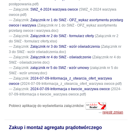
postępowania.pdf)
Załącznik:
SWZ_4-2024 warzywa owoce
(SWZ_4-2024 warzywa
owoce.pdf)
Załącznik:
Załącznik nr 1 do SWZ - OPZ_wykaz asortymentu przetarg
owoce i warzywa
(Załącznik nr 1 do SWZ - OPZ_wykaz asortymentu
przetarg owoce i warzywa.doc)
Załącznik:
Załącznik nr 2 do SWZ - formularz oferty
(Załącznik nr 2
do SWZ - formularz oferty.xlsx)
Załącznik:
Załącznik nr 3 do SWZ - wzór oświadczenia
(Załącznik nr
3 do SWZ - wzór oświadczenia.doc)
Załącznik:
Załącznik nr 4 do SWZ - oświadczenie
(Załącznik nr 4 do
SWZ - oświadczenie.doc)
Załącznik:
załącznik nr 5 do SWZ - wzór umowy
(załącznik nr 5 do
SWZ - wzór umowy.doc)
Załącznik:
2024-07-09-Informacja_z_otwarcia_ofert_warzywa
owoce
(2024-07-09-Informacja_z_otwarcia_ofert_warzywa owoce.pdf)
Załącznik:
2024-07-09-Informacja o kwocie_warzywa owoce
(2024-
07-09-Informacja o kwocie_warzywa owoce.pdf)
Pobierz aplikację do wyświetlania załączników:
rejestr zmian
Zakup i montaż agregatu prądotwórczego