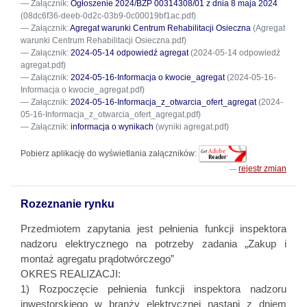
Załącznik:
Ogłoszenie 2024/BZP 00314308/01 z dnia 8 maja 2024
(08dc6f36-deeb-0d2c-03b9-0c00019bf1ac.pdf)
Załącznik:
Agregat warunki Centrum Rehabilitacji Osieczna
(Agregat
warunki Centrum Rehabilitacji Osieczna.pdf)
Załącznik:
2024-05-14 odpowiedź agregat
(2024-05-14 odpowiedź
agregat.pdf)
Załącznik:
2024-05-16-Informacja o kwocie_agregat
(2024-05-16-
Informacja o kwocie_agregat.pdf)
Załącznik:
2024-05-16-Informacja_z_otwarcia_ofert_agregat
(2024-
05-16-Informacja_z_otwarcia_ofert_agregat.pdf)
Załącznik:
informacja o wynikach
(wyniki agregat.pdf)
Pobierz aplikację do wyświetlania załączników:
rejestr zmian
Rozeznanie rynku
Przedmiotem zapytania jest pełnienia funkcji inspektora
nadzoru elektrycznego na potrzeby zadania „Zakup i
montaż agregatu prądotwórczego”
OKRES REALIZACJI:
1) Rozpoczęcie pełnienia funkcji inspektora nadzoru
inwestorskiego w branży elektrycznej nastąpi z dniem