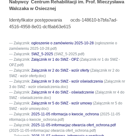
Nabywcy
Centrum Rehabilitacji im. Prof. Mieczysława
Walczaka w Osiecznej
Identyfikator postępowania
ocds-148610-b7bfa7ad-
4516-4958-8e01-dcf8ab63e615
Załącznik:
ogłoszenie o zamówieniu 2025-10-28
(ogłoszenie o
zamówieniu 2025-10-28.pdf)
Załącznik:
SWZ_5-2025
(SWZ_5-2025.pdf)
Załącznik:
Załącznik nr 1 do SWZ - OPZ
(Załącznik nr 1 do SWZ -
OPZ.pdf)
Załącznik:
Załącznik nr 2 do SWZ - wzór oferty
(Załącznik nr 2 do
SWZ - wzór oferty.doc)
Załącznik:
Załącznik nr 3 do SWZ - wzór oświadczenia
(Załącznik nr
3 do SWZ - wzór oświadczenia.doc)
Załącznik:
Załącznik nr 4 do SWZ - oświadczenie
(Załącznik nr 4 do
SWZ - oświadczenie.doc)
Załącznik:
Załącznik nr 5 do SWZ - wzór umowy
(Załącznik nr 5 do
SWZ - wzór umowy.doc)
Załącznik:
2025-11-05 nformacja o kwocie_ochrona
(2025-11-05
nformacja o kwocie_ochrona.pdf)
Załącznik:
2025-11-05-informacjaz otwarcia ofert_ochrona.pdf
(2025-11-05-informacjaz otwarcia ofert_ochrona.pdf)