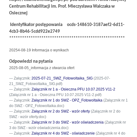
Centrum Rehabilitacji im. Prof. Mieczysława Walczaka w
Osiecznej
Identyfikator postępowania
ocds-148610-3187aef2-6d11-
4cb3-8b46-5cdd922e2749
******************************************************
20254-08-19 Informacja o wynikach
Odpowiedzi na pytania
2025-08-05_informacja z otwarcia ofert
Załącznik:
2025-07-21_SWZ_Fotowoltaika_SIG
(2025-07-
21_SWZ_Fotowoltaika_SIG.pdf)
Załącznik:
Załącznik nr 1 a - Osieczna PFU 10.07.2025 V11-2
(Załącznik nr 1 a - Osieczna PFU 10.07.2025 V11-2.pdf)
Załącznik:
Załącznik nr 1 do SWZ - OPZ_Fotowoltaika
(Załącznik nr 1
do SWZ - OPZ_Fotowoltaika.doc)
Załącznik:
Załącznik nr 2 do SWZ - wzór oferty
(Załącznik nr 2 do
SWZ - wzór oferty.doc)
Załącznik:
Załącznik nr 3 do SWZ - wzór oświadczenia
(Załącznik nr
3 do SWZ - wzór oświadczenia.doc)
Załącznik:
Załącznik nr 4 do SWZ - oświadczenie
(Załącznik nr 4 do