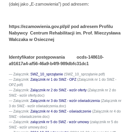
(dalej jako „E-zamowienia”) pod adresem:
https://ezamowienia.gov.pl/pl/ pod adresem Profilu
Nabywcy
Centrum Rehabilitacji im. Prof. Mieczysława
Walczaka w Osiecznej
Identyfikator postępowania
ocds-148610-
a91617a4-af56-46a9-b4f9-989dbfc31dc1
Załącznik:
SWZ_10_sprzątanie
(SWZ_10_sprzątanie.pdf)
Załącznik:
Załącznik nr 1 do SWZ - OPZ
(Załącznik nr 1 do SWZ -
OPZ.pdf)
Załącznik:
Załącznik nr 2 do SWZ - wzór oferty
(Załącznik nr 2 do
SWZ - wzór oferty.doc)
Załącznik:
Załącznik nr 3 do SWZ - wzór oświadczenia
(Załącznik nr
3 do SWZ - wzór oświadczenia.doc)
Załącznik:
Załącznik nr 4 do SWZ - oświadczenie
(Załącznik nr 4 do
SWZ - oświadczenie.doc)
Załącznik:
załącznik nr 5 do SWZ - wzór umowy
(załącznik nr 5 do
SWZ - wzór umowy.doc)