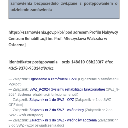
zamówienia bezpośrednio związane z postępowaniem o
udzielenie zamówienia
https://ezamowienia.gov.pl/pl/ pod adresem Profilu Nabywcy
Centrum Rehabilitacji im. Prof. Mieczysława Walczaka w
Osiecznej
Identyfikator postępowania
ocds-148610-08b233f7-dfec-
43c5-9378-95314cf9c4cc
Załącznik:
Ogłoszenie o zamówieniu PZP
(Ogłoszenie o zamówieniu
PZP.pdf)
Załącznik:
SWZ_9-2024 Systemu rehabilitacji funkcjonalnej
(SWZ_9-
2024 Systemu rehabilitacji funkcjonalnej.pdf)
Załącznik:
Załącznik nr 1 do SWZ - OPZ
(Załącznik nr 1 do SWZ -
OPZ.doc)
Załącznik:
Załącznik nr 2 do SWZ - wzór oferty
(Załącznik nr 2 do
SWZ - wzór oferty.doc)
Załącznik:
Załącznik nr 3 do SWZ - wzór oświadczenia
(Załącznik nr
3 do SWZ - wzór oświadczenia.doc)