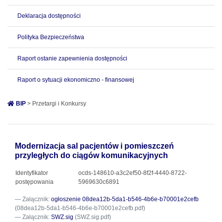
Deklaracja dostępności
Polityka Bezpieczeństwa
Raport ostanie zapewnienia dostępności
Raport o sytuacji ekonomiczno - finansowej
BIP
> Przetargi i Konkursy
Modernizacja sal pacjentów i pomieszczeń
przyległych do ciągów komunikacyjnych
Identyfikator
ocds-148610-a3c2ef50-8f2f-4440-8722-
postępowania
5969630c6891
Załącznik:
ogłoszenie 08dea12b-5da1-b546-4b6e-b70001e2cefb
(08dea12b-5da1-b546-4b6e-b70001e2cefb.pdf)
Załącznik:
SWZ.sig
(SWZ.sig.pdf)