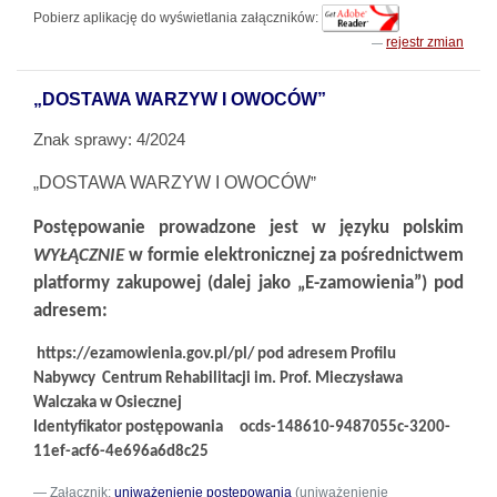
Pobierz aplikację do wyświetlania załączników:
rejestr zmian
„DOSTAWA WARZYW I OWOCÓW”
Znak sprawy: 4/2024
DOSTAWA WARZYW I OWOCÓW
„
”
Postępowanie prowadzone jest w języku polskim
WYŁĄCZNIE
w formie elektronicznej za pośrednictwem
platformy zakupowej (dalej jako „E-zamowienia”) pod
adresem:
https://ezamowienia.gov.pl/pl/ pod adresem Profilu
Nabywcy
Centrum Rehabilitacji im. Prof. Mieczysława
Walczaka w Osiecznej
Identyfikator postępowania
ocds-148610-9487055c-3200-
11ef-acf6-4e696a6d8c25
Załącznik:
uniważenienie postępowania
(uniważenienie