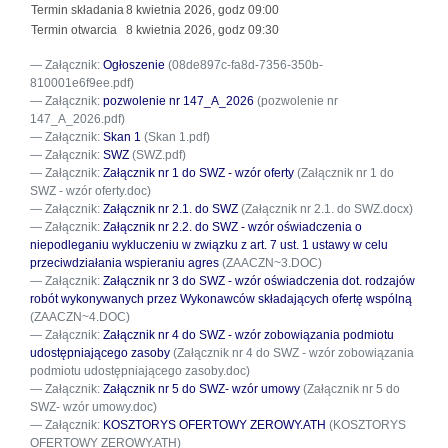
Termin składania
8 kwietnia 2026, godz 09:00
Termin otwarcia
8 kwietnia 2026, godz 09:30
Załącznik:
Ogłoszenie
(08de897c-fa8d-7356-350b-
810001e6f9ee.pdf)
Załącznik:
pozwolenie nr 147_A_2026
(pozwolenie nr
147_A_2026.pdf)
Załącznik:
Skan 1
(Skan 1.pdf)
Załącznik:
SWZ
(SWZ.pdf)
Załącznik:
Załącznik nr 1 do SWZ - wzór oferty
(Załącznik nr 1 do
SWZ - wzór oferty.doc)
Załącznik:
Załącznik nr 2.1. do SWZ
(Załącznik nr 2.1. do SWZ.docx)
Załącznik:
Załącznik nr 2.2. do SWZ - wzór oświadczenia o
niepodleganiu wykluczeniu w związku z art. 7 ust. 1 ustawy w celu
przeciwdziałania wspieraniu agres
(ZAACZN~3.DOC)
Załącznik:
Załącznik nr 3 do SWZ - wzór oświadczenia dot. rodzajów
robót wykonywanych przez Wykonawców składających ofertę wspólną
(ZAACZN~4.DOC)
Załącznik:
Załącznik nr 4 do SWZ - wzór zobowiązania podmiotu
udostępniającego zasoby
(Załącznik nr 4 do SWZ - wzór zobowiązania
podmiotu udostępniającego zasoby.doc)
Załącznik:
Załącznik nr 5 do SWZ- wzór umowy
(Załącznik nr 5 do
SWZ- wzór umowy.doc)
Załącznik:
KOSZTORYS OFERTOWY ZEROWY.ATH
(KOSZTORYS
OFERTOWY ZEROWY.ATH)