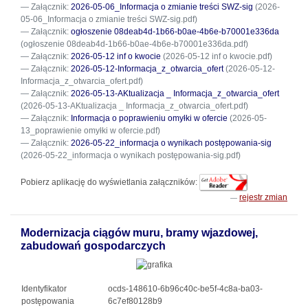
Załącznik:
2026-05-06_Informacja o zmianie treści SWZ-sig
(2026-
05-06_Informacja o zmianie treści SWZ-sig.pdf)
Załącznik:
ogłoszenie 08deab4d-1b66-b0ae-4b6e-b70001e336da
(ogłoszenie 08deab4d-1b66-b0ae-4b6e-b70001e336da.pdf)
Załącznik:
2026-05-12 inf o kwocie
(2026-05-12 inf o kwocie.pdf)
Załącznik:
2026-05-12-Informacja_z_otwarcia_ofert
(2026-05-12-
Informacja_z_otwarcia_ofert.pdf)
Załącznik:
2026-05-13-AKtualizacja _ Informacja_z_otwarcia_ofert
(2026-05-13-AKtualizacja _ Informacja_z_otwarcia_ofert.pdf)
Załącznik:
Informacja o poprawieniu omyłki w ofercie
(2026-05-
13_poprawienie omyłki w ofercie.pdf)
Załącznik:
2026-05-22_informacja o wynikach postępowania-sig
(2026-05-22_informacja o wynikach postępowania-sig.pdf)
Pobierz aplikację do wyświetlania załączników:
rejestr zmian
Modernizacja ciągów muru, bramy wjazdowej,
zabudowań gospodarczych
Identyfikator
ocds-148610-6b96c40c-be5f-4c8a-ba03-
postępowania
6c7ef80128b9