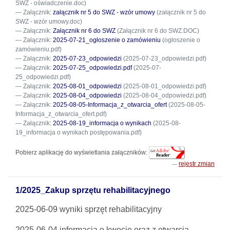
SWZ - oświadczenie.doc)
Załącznik:
załącznik nr 5 do SWZ - wzór umowy
(załącznik nr 5 do
SWZ - wzór umowy.doc)
Załącznik:
Załącznik nr 6 do SWZ
(Załącznik nr 6 do SWZ.DOC)
Załącznik:
2025-07-21_ogłoszenie o zamówieniu
(ogłoszenie o
zamówieniu.pdf)
Załącznik:
2025-07-23_odpowiedzi
(2025-07-23_odpowiedzi.pdf)
Załącznik:
2025-07-25_odpowiedzi.pdf
(2025-07-
25_odpowiedzi.pdf)
Załącznik:
2025-08-01_odpowiedzi
(2025-08-01_odpowiedzi.pdf)
Załącznik:
2025-08-04_odpowiedzi
(2025-08-04_odpowiedzi.pdf)
Załącznik:
2025-08-05-Informacja_z_otwarcia_ofert
(2025-08-05-
Informacja_z_otwarcia_ofert.pdf)
Załącznik:
2025-08-19_informacja o wynikach
(2025-08-
19_informacja o wynikach postępowania.pdf)
Pobierz aplikację do wyświetlania załączników:
rejestr zmian
1/2025_Zakup sprzętu rehabilitacyjnego
2025-06-09 wyniki sprzęt rehabilitacyjny
2025-06-04 informacja o kwocie oraz z otwarcia