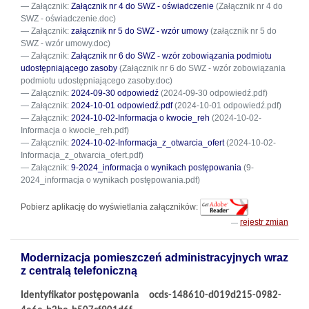
Załącznik:
Załącznik nr 4 do SWZ - oświadczenie
(Załącznik nr 4 do
SWZ - oświadczenie.doc)
Załącznik:
załącznik nr 5 do SWZ - wzór umowy
(załącznik nr 5 do
SWZ - wzór umowy.doc)
Załącznik:
Załącznik nr 6 do SWZ - wzór zobowiązania podmiotu
udostępniającego zasoby
(Załącznik nr 6 do SWZ - wzór zobowiązania
podmiotu udostępniającego zasoby.doc)
Załącznik:
2024-09-30 odpowiedź
(2024-09-30 odpowiedź.pdf)
Załącznik:
2024-10-01 odpowiedź.pdf
(2024-10-01 odpowiedź.pdf)
Załącznik:
2024-10-02-Informacja o kwocie_reh
(2024-10-02-
Informacja o kwocie_reh.pdf)
Załącznik:
2024-10-02-Informacja_z_otwarcia_ofert
(2024-10-02-
Informacja_z_otwarcia_ofert.pdf)
Załącznik:
9-2024_informacja o wynikach postępowania
(9-
2024_informacja o wynikach postępowania.pdf)
Pobierz aplikację do wyświetlania załączników:
rejestr zmian
Modernizacja pomieszczeń administracyjnych wraz
z centralą telefoniczną
Identyfikator postępowania
ocds-148610-d019d215-0982-