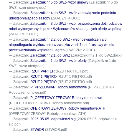
Załącznik:
Załącznik nr 5 do SWZ- wzór umowy
(Załącznik nr 5 do
SWZ- wzór umowy.doc)
Załącznik:
Załącznik nr 4 do SWZ - wzór zobowiązania podmiotu
udostępniającego zasoby
(ZAACZN~4.DOC)
Załącznik:
Załącznik nr 3 do SWZ - wzór oświadczenia dot. rodzajów
robót wykonywanych przez Wykonawców składających ofertę wspólną
(ZAACZN~3.DOC)
Załącznik:
Załącznik nr 2.2. do SWZ - wzór oświadczenia o
niepodleganiu wykluczeniu w związku z art. 7 ust. 1 ustawy w celu
przeciwdziałania wspieraniu agres
(ZAACZN~2.DOC)
Załącznik:
Załącznik nr 2.1. do SWZ
(Załącznik nr 2.1. do SWZ.docx)
Załącznik:
Załącznik nr 1 do SWZ - wzór oferty
(Załącznik nr 1 do
SWZ - wzór oferty.doc)
Załącznik:
RZUT PARTER
(RZUT PARTER.pdf)
Załącznik:
RZUT 1 PIĘTRO
(RZUT 1 PIĘTRO.pdf)
Załącznik:
RZUT 2 PIĘTRO
(RZUT 2 PIĘTRO.pdf)
Załącznik:
P_PRZEDMIAR Roboty remontowe
(P_PRZEDMIAR
Roboty remontowe.pdf)
Załącznik:
P_OFERTOWY ZEROWY Roboty remontowe
(P_OFERTOWY ZEROWY Roboty remontowe.pdf)
Załącznik:
OFERTOWY ZEROWY Roboty remontowe.ATH
(OFERTOWY ZEROWY Roboty remontowe.ATH)
Załącznik:
2026-05-05_odpowiedzi-sig
(2026-05-05_odpowiedzi-
sig.pdf)
Załącznik:
STWiOR
(STWiOR.pdf)