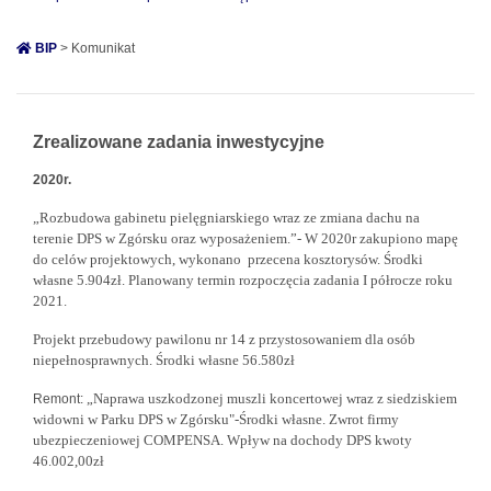
BIP
> Komunikat
Zrealizowane zadania inwestycyjne
2020r.
„Rozbudowa gabinetu pielęgniarskiego wraz ze zmiana dachu na
terenie DPS w Zgórsku oraz wyposażeniem.”- W 2020r zakupiono m
apę
do celów projektowych, wykonano przecena kosztorysów. Środki
własne 5.904zł. Planowany termin rozpoczęcia zadania I półrocze roku
2021.
Projekt przebudowy pawilonu nr 14 z przystosowaniem dla osób
niepełnosprawnych. Środki własne 56.580zł
„Naprawa uszkodzonej muszli koncertowej wraz z siedziskiem
Remont:
widowni w Parku DPS w Zgórsku"-
Środki własne.
Zwrot firmy
ubezpieczeniowej COMPENSA. Wpływ na dochody DPS kwoty
46.002,00zł