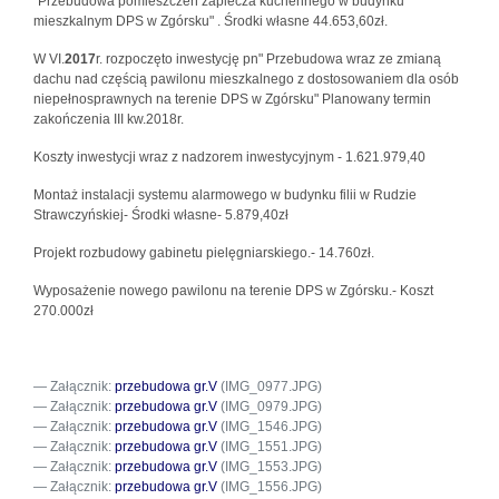
"Przebudowa pomieszczeń zaplecza kuchennego w budynku
mieszkalnym DPS w Zgórsku" . Środki własne 44.653,60zł.
W VI.
2017
r. rozpoczęto inwestycję pn" Przebudowa wraz ze zmianą
dachu nad częścią pawilonu mieszkalnego z dostosowaniem dla osób
niepełnosprawnych na terenie DPS w Zgórsku" Planowany termin
zakończenia III kw.2018r.
Koszty inwestycji wraz z nadzorem inwestycyjnym - 1.621.979,40
Montaż instalacji systemu alarmowego w budynku filii w Rudzie
Strawczyńskiej- Środki własne- 5.879,40zł
Projekt rozbudowy gabinetu pielęgniarskiego.- 14.760zł.
Wyposażenie nowego pawilonu na terenie DPS w Zgórsku.- Koszt
270.000zł
Załącznik:
przebudowa gr.V
(IMG_0977.JPG)
Załącznik:
przebudowa gr.V
(IMG_0979.JPG)
Załącznik:
przebudowa gr.V
(IMG_1546.JPG)
Załącznik:
przebudowa gr.V
(IMG_1551.JPG)
Załącznik:
przebudowa gr.V
(IMG_1553.JPG)
Załącznik:
przebudowa gr.V
(IMG_1556.JPG)