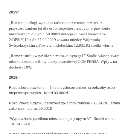
2019r.
„Remont podłogi-wymiana tarketu oraz remont łazienki z
przystosowaniem jej dla osób niepełnosprawnych w pawilonie
mieszkalnym dla gr.I".
50.000zł dotacja celowa Umowa nr 4-
2/DPS/2019 z dn.27.09.2019 zawarta między Wojewodą
Świętokrzyskim a Powiatem Kieleckim,
12.935,92 środki własne.
„Remont sufitu w pawilonie mieszkalnym gr I.”
Środki własne-zwrot
odszkodowania z firmy ubezpieczeniowej COMPENSA. Wpływ na
dochody DPS.
2018r.
Rozbudowa pawilonu nr 14 z przystosowaniem na potrzeby osób
niepełnosprawnych - Koszt 83.000zł .
Rozbudowa budynku garażowego- Środki własne - 31.242zł. Termin
zakończenia prac 09.2018
"Wyposażenie pawilonu mieszkalnego grupy nr V" - Środki własne
130.242,24zł.