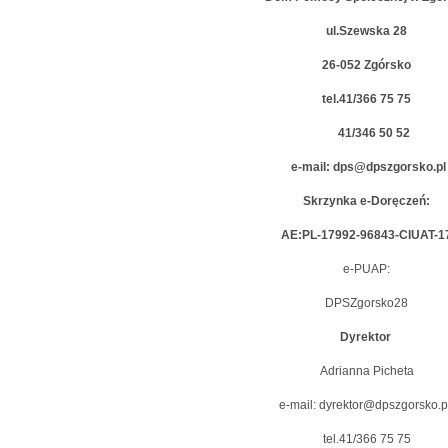
ul.Szewska 28
26-052 Zgórsko
tel.41/366 75 75
41/346 50 52
e-mail: dps@dpszgorsko.pl
Skrzynka e-Doręczeń:
AE:PL-17992-96843-CIUAT-1
e-PUAP:
DPSZgorsko28
Dyrektor
Adrianna Picheta
e-mail: dyrektor@dpszgorsko.
tel.41/366 75 75