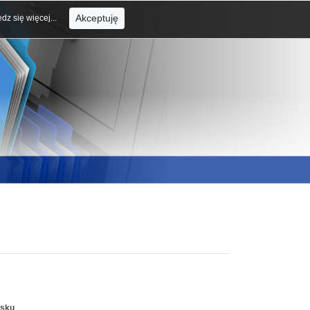
Akceptuję
dz się więcej...
rsku