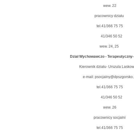
wew. 22
pracownicy działu
tel.41/366 75 75
41/346 50 52
wew. 24, 25
Dział Wychowawczo - Terapeutyczny-
Kierownik działu- Urszula Lasko
e-mail: psocjalny@dpszgorsko.
tel.41/366 75 75
41/346 50 52
wew. 26
pracownicy socjalni
tel.41/366 75 75