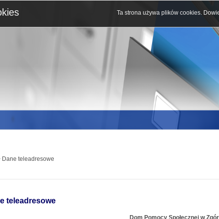
okies
Ta strona używa plików cookies.
Dowie
 Dane teleadresowe
e teleadresowe
Dom Pomocy Społecznej w Zgó