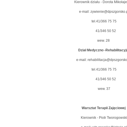
Kierownik działu - Dorota Mikołaj
e-mail: zywienie@dpszgorsko.
tel.41/366 75 75
41/346 50 52
wew. 28
Dział Medyczno -Rehabilitacy
e-mail: rehabilitacja@dpszgorsko
tel.41/366 75 75
41/346 50 52
wew. 37
Warsztat Terapii Zajęciowej
Kierownik - Piotr Tworogowski