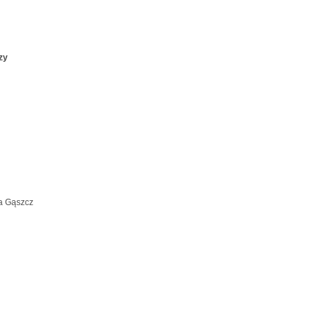
zy
l
ta Gąszcz