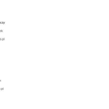
rczy
ek
o.pl
k
.pl