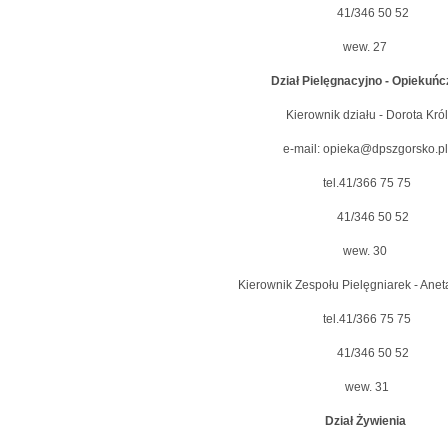
41/346 50 52
wew. 27
Dział Pielęgnacyjno - Opiekuńc
Kierownik działu - Dorota Król
e-mail: opieka@dpszgorsko.p
tel.41/366 75 75
41/346 50 52
wew. 30
Kierownik Zespołu Pielęgniarek - Ane
tel.41/366 75 75
41/346 50 52
wew. 31
Dział Żywienia