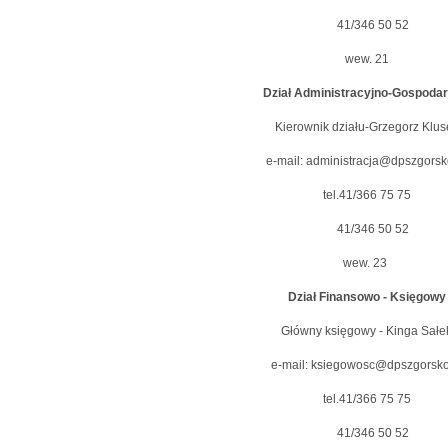
41/346 50 52
wew. 21
Dział Administracyjno-Gospoda
Kierownik działu-Grzegorz Klus
e-mail: administracja@dpszgorsk
tel.41/366 75 75
41/346 50 52
wew. 23
Dział Finansowo - Księgowy
Główny księgowy - Kinga Sałe
e-mail: ksiegowosc@dpszgorsko
tel.41/366 75 75
41/346 50 52