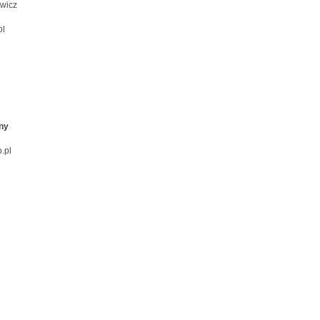
ewicz
pl
jny
.pl