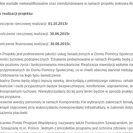
kie wydatki niekwalifikowalne oraz nierefundowane w ramach projektu pokrywa Be
 realizacji projektu:
poczęcie rzeczowej realizacji:
01.10.2013r
kończenie rzeczowej realizacji:
30.06.2015r
ończenie finansowej realizacji:
30.06.2015r.
 Projektu jest podniesienie jakości usług świadczonych w Domu Pomocy Społecz
ności życiowej podopiecznych. Działania podejmowane w ramach Projektu będą z
sie poziomu życia i funkcjonowania mieszkańców. Realizacja inwestycji wpłynie 
przyjmowanych do Domu Pomocy Społecznej, co w chwili obecnej stanowi niebaga
rzebowania na tego typu świadczenia.
kańcy Domu będą objęci lepszą opieką, skorzystają z pełniejszego zakresu rehabilit
kańców i osób przyjezdnych będzie bezpieczniejsze, komfortowe, usprawnione, 
łnosprawnym ruchowo. Niewykorzystany do tej pory teren będzie w sposób prakty
iej przyjazne.
esienie wiedzy personelu w ramach Komponentu II w wybranych zakresach tematy
terapii zajęciowej przy wykorzystaniu nowopowstałej infrastruktury, w zakresie 
ażenia placówki.
carsko-Polski Program Współpracy, nazywany także Funduszem Szwajcarskim, jes
 Szwajcarię m.in. Polsce. Jednym z priorytetów programu jest ochrona zdrowia i 