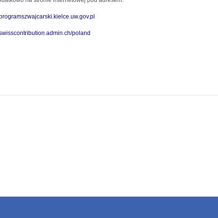
odatkowo na stronie internetowej pod adresem:
rogramszwajcarski.kielce.uw.gov.pl
wisscontribution.admin.ch/poland