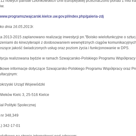
la 12 nowych państw członkowskich Unii Europejskiej przeznaczono ponad 1 mld fr
ów.
//www.programszwajcarski.kielce.uw.gov.pl/index.php/galeria-zdj
ko dnia 16.05.2013r.
ta 2013-2015 zaplanowano realizację inwestycji pn."Boisko wielofunkcyjne o sztu
zeniami do kinezyterapii z dostosowaniem wewnętrznych ciągów komunikacyjnyc
szące jakość świadczonych usług oraz poziom życia i funkcjonowanie w DPS.
tycja realizowana będzie w ramach Szwajcarsko-Polskiego Programu Współpracy -
kowe informacje dotyczące Szwajcarsko-Polskiego Programu Współpracy oraz Pro
ltacyjnym:
okrzyski Urząd Wojewódzki
 Wieków Kielc 3, 25-516 Kielce
ał Polityki Społecznej
 nr 348,349
41) 342-17-01