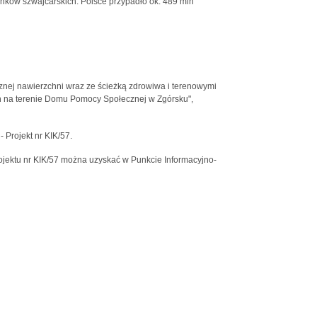
anków szwajcarskich. Polsce przypadło ok. 489 mln
cznej nawierzchni wraz ze ścieżką zdrowiwa i terenowymi
h na terenie Domu Pomocy Społecznej w Zgórsku",
 Projekt nr KIK/57.
jektu nr KIK/57 można uzyskać w Punkcie Informacyjno-