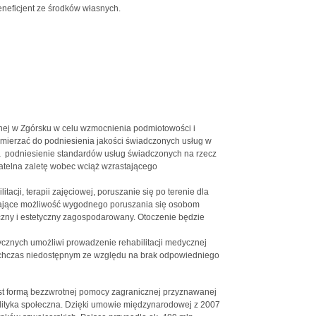
neficjent ze środków własnych.
nej w Zgórsku w celu wzmocnienia podmiotowości i
mierzać do podniesienia jakości świadczonych usług w
na podniesienie standardów usług świadczonych na rzecz
telna zaletę wobec wciąż wzrastającego
acji, terapii zajęciowej, poruszanie się po terenie dla
dające możliwość wygodnego poruszania się osobom
czny i estetyczny zagospodarowany. Otoczenie będzie
cznych umożliwi prowadzenie rehabilitacji medycznej
dotychczas niedostępnym ze względu na brak odpowiedniego
t formą bezzwrotnej pomocy zagranicznej przyznawanej
polityka społeczna. Dzięki umowie międzynarodowej z 2007