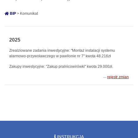
BIP
> Komunikat
2025
Zrealziowane zadania inwestycyjne: "Montaż instalacji systemu
alarmowo-przywoławczego w pawilonie nr 7" kwota 48.216zł
Zakupy inwestycyjne: "Zakup pralnicowirówki" kwota 29.000zł.
rejestr zmian
INSTRUKCJA