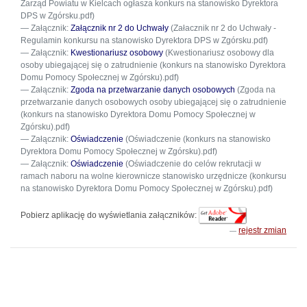
Zarząd Powiatu w Kielcach ogłasza konkurs na stanowisko Dyrektora
DPS w Zgórsku.pdf)
Załącznik:
Załącznik nr 2 do Uchwały
(Załacznik nr 2 do Uchwały -
Regulamin konkursu na stanowisko Dyrektora DPS w Zgórsku.pdf)
Załącznik:
Kwestionariusz osobowy
(Kwestionariusz osobowy dla
osoby ubiegającej się o zatrudnienie (konkurs na stanowisko Dyrektora
Domu Pomocy Społecznej w Zgórsku).pdf)
Załącznik:
Zgoda na przetwarzanie danych osobowych
(Zgoda na
przetwarzanie danych osobowych osoby ubiegającej się o zatrudnienie
(konkurs na stanowisko Dyrektora Domu Pomocy Społecznej w
Zgórsku).pdf)
Załącznik:
Oświadczenie
(Oświadczenie (konkurs na stanowisko
Dyrektora Domu Pomocy Społecznej w Zgórsku).pdf)
Załącznik:
Oświadczenie
(Oświadczenie do celów rekrutacji w
ramach naboru na wolne kierownicze stanowisko urzędnicze (konkursu
na stanowisko Dyrektora Domu Pomocy Społecznej w Zgórsku).pdf)
Pobierz aplikację do wyświetlania załączników:
rejestr zmian