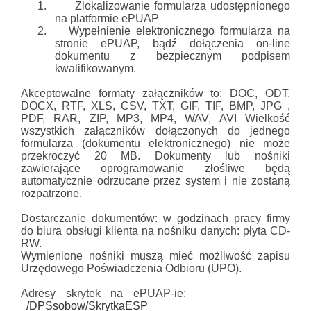
1.
Zlokalizowanie formularza udostępnionego
na platformie ePUAP
2.
Wypełnienie elektronicznego formularza na
stronie ePUAP, bądź dołączenia on-line
dokumentu z bezpiecznym podpisem
kwalifikowanym.
Akceptowalne formaty załączników to: DOC, ODT.
DOCX, RTF, XLS, CSV, TXT, GIF, TIF, BMP, JPG ,
PDF, RAR, ZIP, MP3, MP4, WAV, AVI Wielkość
wszystkich załączników dołączonych do jednego
formularza (dokumentu elektronicznego) nie może
przekroczyć 20 MB. Dokumenty lub nośniki
zawierające oprogramowanie złośliwe będą
automatycznie odrzucane przez system i nie zostaną
rozpatrzone.
Dostarczanie dokumentów: w godzinach pracy firmy
do biura obsługi klienta na nośniku danych: płyta CD-
RW.
Wymienione nośniki muszą mieć możliwość zapisu
Urzędowego Poświadczenia Odbioru (UPO).
Adresy skrytek na ePUAP-ie:
/DPSsobow/SkrytkaESP