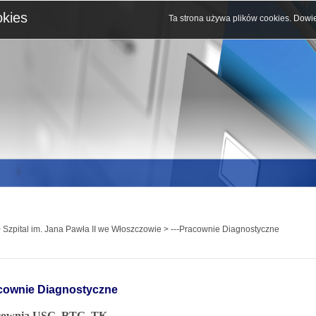
okies
Ta strona używa plików cookies.
Dowie
 Szpital im. Jana Pawła II we Włoszczowie > ---Pracownie Diagnostyczne
cownie Diagnostyczne
cownia USG, RTG, TK