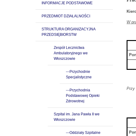
INFORMACJE PODSTAWOWE
Kier
PRZEDMIOT DZIAŁALNOŚCI
W pra
STRUKTURA ORGANIZACYJNA
PRZEDSIĘBIORSTW
Zespół Lecznictwa
Ambulatoryjnego we
Pon
Włoszczowie
---Przychodnie
Specjalistyczne
Przy 
---Przychodnia
Podstawowej Opieki
Zdrowotnej
Szpital im. Jana Pawła II we
Włoszczowie
Pon
---Oddziały Szpitalne