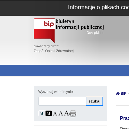
Informacje o plikach co
prowadzony przez:
Zespół Opieki Zdrowotnej
Wyszukaj w biuletynie:
BIP
>
szukaj
Pra
Pra